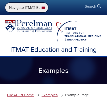
Search
Open
Navigate ITMAT Ed
ITMAT Education and Training
Examples
ITMAT Ed Home
Examples
Example Page