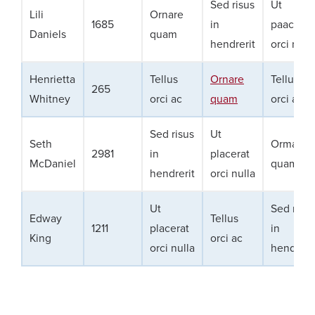
Sed risus
Ut
Lili
Ornare
1685
in
paacerat
Daniels
quam
hendrerit
orci null
Henrietta
Tellus
Ornare
Tellus
265
Whitney
orci ac
quam
orci ac
Sed risus
Ut
Seth
Ormare
2981
in
placerat
McDaniel
quam
hendrerit
orci nulla
Ut
Sed risus
Edway
Tellus
1211
placerat
in
King
orci ac
orci nulla
hendreri